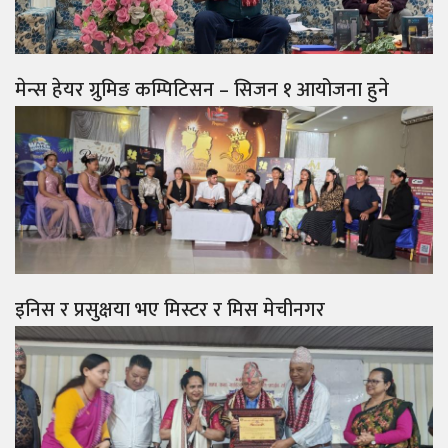
मेन्स हेयर ग्रुमिङ कम्पिटिसन – सिजन १ आयोजना हुने
इनिस र प्रसुक्षया भए मिस्टर र मिस मेचीनगर