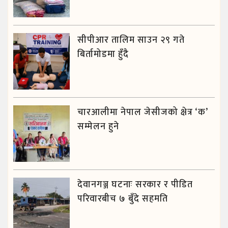
सीपीआर तालिम साउन २९ गते
बिर्तामोडमा हुँदै
चारआलीमा नेपाल जेसीजको क्षेत्र ‘क’
सम्मेलन हुने
देवानगञ्ज घटनाः सरकार र पीडित
परिवारबीच ७ बुँदे सहमति