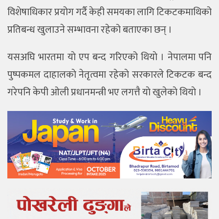
विशेषाधिकार प्रयोग गर्दै केही समयका लागि टिकटकमाथिको
प्रतिबन्ध खुलाउने सम्भावना रहेको बताएका छन् ।
यसअघि भारतमा याे एप बन्द गरिएको थियाे । नेपालमा पनि
पुष्पकमल दाहालकाे नेतृत्वमा रहेकाे सरकारले टिकटक बन्द
गरेपनि केपी ओली प्रधानमन्त्री भए लगत्तै याे खुलेकाे थियाे ।